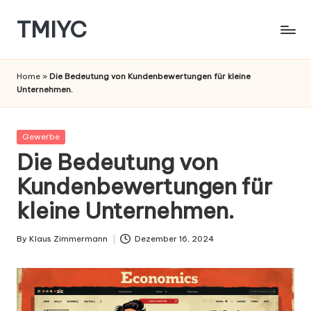
TMIYC
Skip
to
content
Home
»
Die Bedeutung von Kundenbewertungen für kleine
Unternehmen.
Posted
Gewerbe
in
Die Bedeutung von
Kundenbewertungen für
kleine Unternehmen.
By
Klaus Zimmermann
Dezember 16, 2024
Posted
by