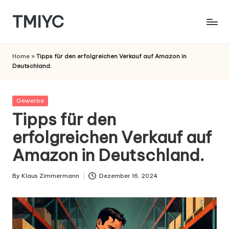
TMIYC
Skip
to
content
Home
»
Tipps für den erfolgreichen Verkauf auf Amazon in
Deutschland.
Posted
Gewerbe
in
Tipps für den
erfolgreichen Verkauf auf
Amazon in Deutschland.
By
Klaus Zimmermann
Dezember 16, 2024
Posted
by