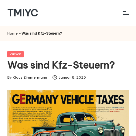
TMIYC
Skip
to
content
Home
»
Was sind Kfz-Steuern?
Posted
Zinsen
in
Was sind Kfz-Steuern?
By
Klaus Zimmermann
Januar 8, 2025
Posted
by